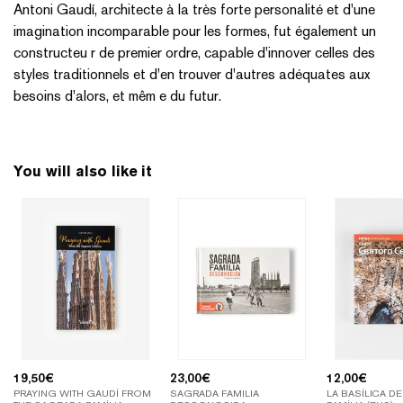
Antoni Gaudí, architecte à la très forte personalité et d'une
imagination incomparable pour les formes, fut également un
constructeu r de premier ordre, capable d'innover celles des
styles traditionnels et d'en trouver d'autres adéquates aux
besoins d'alors, et mêm e du futur.
You will also like it
19,50
€
23,00
€
12,00
€
PRAYING WITH GAUDÍ FROM
SAGRADA FAMILIA
LA BASÍLICA D