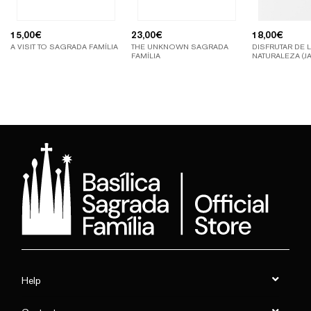
15,00
€
23,00
€
18,00
€
A VISIT TO SAGRADA FAMÍLIA
THE UNKNOWN SAGRADA
DISFRUTAR DE 
FAMÍLIA
NATURALEZA (J
Help