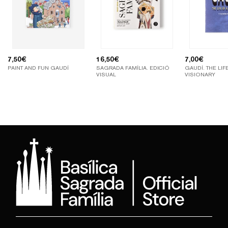
7,50
€
16,50
€
7,00
€
PAINT AND FUN GAUDÍ
SAGRADA FAMÍLIA. EDICIÓ
GAUDÍ. THE LIF
VISUAL
VISIONARY