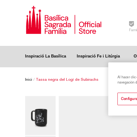
Famí
Inspiració La Basílica
Inspiració Fe i Litúrgia
O
Al hacer clic
Inici
/
Tassa negra del Logí de Subirachs
navegación de
Configura