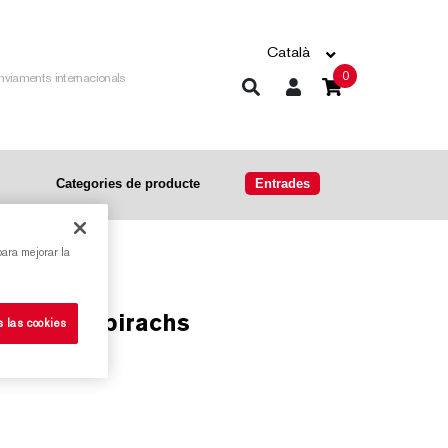
Català
0
nviaments internacionals
Categories de producte
Entrades
para mejorar la
ogí de Subirachs
s las cookies