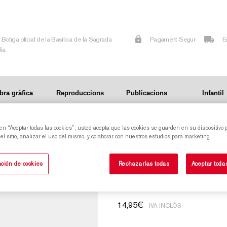
Botiga oficial de la Basílica de la Sagrada
Pagament Segur
E
lia
bra gràfica
Reproduccions
Publicacions
Infantil
 en “Aceptar todas las cookies”, usted acepta que las cookies se guarden en su dispositivo 
l sitio, analizar el uso del mismo, y colaborar con nuestros estudios para marketing.
Tassa negra del L
ción de cookies
Rechazarlas todas
Aceptar toda
14,95
€
IVA INCLÒS