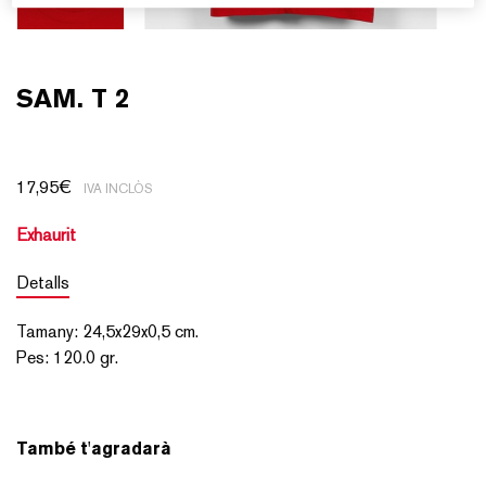
SAM. T 2
17,95
€
IVA INCLÒS
Exhaurit
Detalls
Tamany
:
24,5x29x0,5
cm.
Pes
:
120.0 gr.
També t'agradarà