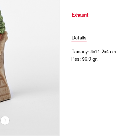
Exhaurit
Detalls
Tamany
:
4x11,2x4
cm.
Pes
:
99.0 gr.