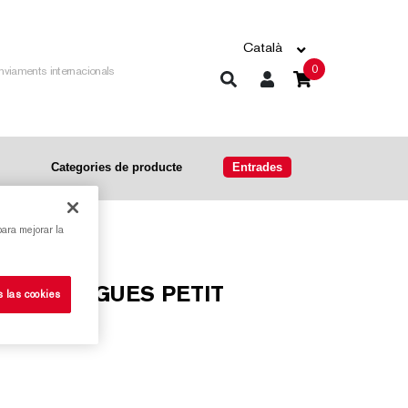
Català
0
nviaments internacionals
Categories de producte
Entrades
para mejorar la
s las cookies