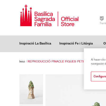
Famí
Inspiració La Basílica
Inspiració Fe i Litúrgia
O
Al hacer clic
Inici
/
REPRODUCCIÓ PINACLE FIGUES PETIT ARTBONA
navegación de
Configura