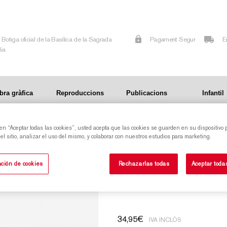
Botiga oficial de la Basílica de la Sagrada
Pagament Segur
E
lia
bra gràfica
Reproduccions
Publicacions
Infantil
 en “Aceptar todas las cookies”, usted acepta que las cookies se guarden en su dispositivo 
l sitio, analizar el uso del mismo, y colaborar con nuestros estudios para marketing.
REPRODUCCIÓ PINACLE FIGUES PETIT
ción de cookies
Rechazarlas todas
Aceptar toda
ARTBONA
34,95
€
IVA INCLÒS