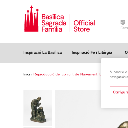
Famí
Inspiració La Basílica
Inspiració Fe i Litúrgia
O
Al hacer clic
Inici
/
Reproducció del conjunt de Naixement, bronze - mitjana
navegación de
Configura