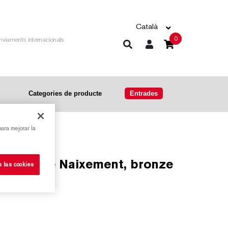
Català
0
nviaments internacionals
Categories de producte
Entrades
para mejorar la
s las cookies