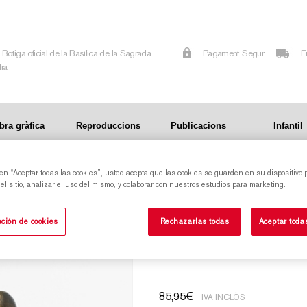
Botiga oficial de la Basílica de la Sagrada
Pagament Segur
E
lia
bra gràfica
Reproduccions
Publicacions
Infantil
 en “Aceptar todas las cookies”, usted acepta que las cookies se guarden en su dispositivo 
l sitio, analizar el uso del mismo, y colaborar con nuestros estudios para marketing.
Reproducció del conjunt de Naixement, bronze
ción de cookies
Rechazarlas todas
Aceptar toda
- mitjana
85,95
€
IVA INCLÒS