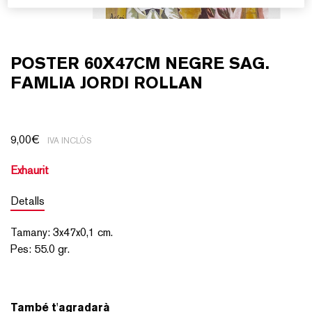
POSTER 60X47CM NEGRE SAG.
FAMLIA JORDI ROLLAN
9,00
€
IVA INCLÒS
Exhaurit
Detalls
Tamany
:
3x47x0,1
cm.
Pes
:
55.0 gr.
També t'agradarà