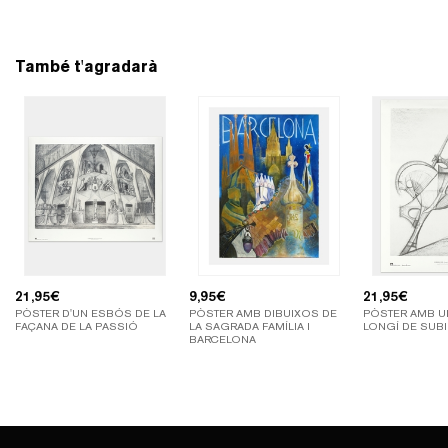
També t'agradarà
21,95
€
9,95
€
21,95
€
PÒSTER D'UN ESBÓS DE LA
PÒSTER AMB DIBUIXOS DE
PÒSTER AMB U
FAÇANA DE LA PASSIÓ
LA SAGRADA FAMÍLIA I
LONGÍ DE SUB
BARCELONA