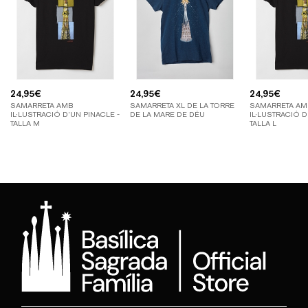
24,95
€
24,95
€
24,95
€
SAMARRETA AMB
SAMARRETA XL DE LA TORRE
SAMARRETA AM
IL·LUSTRACIÓ D’UN PINACLE -
DE LA MARE DE DÉU
IL·LUSTRACIÓ D
TALLA M
TALLA L