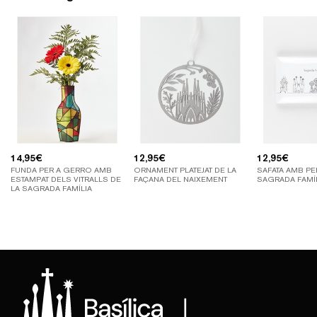
14,95
€
12,95
€
12,95
€
FUNDA PER A GERRO AMB
ORNAMENT PLATEJAT DE LA
SAFATA AMB PE
ESTAMPAT DELS VITRALLS DE
FAÇANA DEL NAIXEMENT
SAGRADA FAMÍ
LA SAGRADA FAMÍLIA