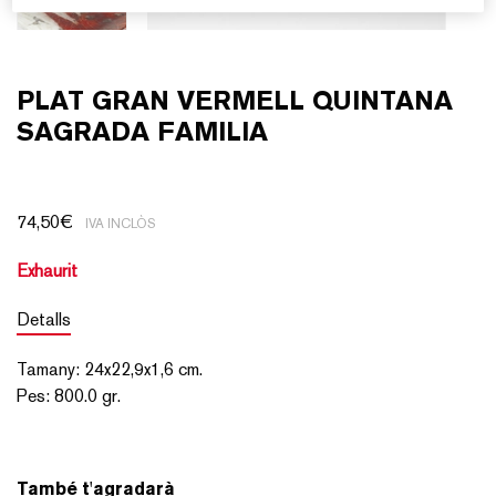
PLAT GRAN VERMELL QUINTANA
SAGRADA FAMILIA
74,50
€
IVA INCLÒS
Exhaurit
Detalls
Tamany
:
24x22,9x1,6
cm.
Pes
:
800.0 gr.
També t'agradarà