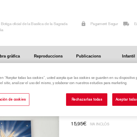
Botiga oficial de la Basílica de la Sagrada
Pagament Segur
E
lia
bra gràfica
Reproduccions
Publicacions
Infantil
 en “Aceptar todas las cookies”, usted acepta que las cookies se guarden en su dispositivo 
l sitio, analizar el uso del mismo, y colaborar con nuestros estudios para marketing.
Origami de l'Estr
ción de cookies
Rechazarlas todas
Aceptar toda
15,95
€
IVA INCLÒS