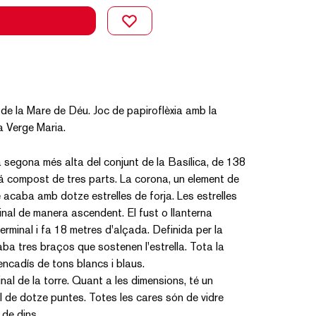
e de la Mare de Déu. Joc de papiroflèxia amb la
la Verge Maria.
a segona més alta del conjunt de la Basílica, de 138
tá compost de tres parts. La corona, un element de
acaba amb dotze estrelles de forja. Les estrelles
minal de manera ascendent. El fust o llanterna
terminal i fa 18 metres d'alçada. Definida per la
ba tres braços que sostenen l'estrella. Tota la
rencadís de tons blancs i blaus.
final de la torre. Quant a les dimensions, té un
l de dotze puntes. Totes les cares són de vidre
 de dins.