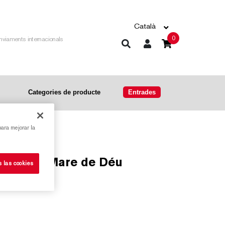
Català
0
nviaments internacionals
Categories de producte
Entrades
para mejorar la
ella de la Mare de Déu
s las cookies