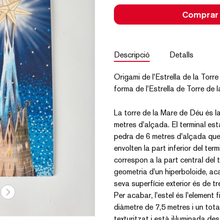
Comprar
Descripció
Detalls
Origami de l'Estrella de la Torr
forma de l'Estrella de Torre de 
La torre de la Mare de Déu és l
metres d'alçada. El terminal es
pedra de 6 metres d'alçada que 
envolten la part inferior del ter
correspon a la part central del 
geometria d'un hiperboloide, aca
seva superfície exterior és de t
Per acabar, l'estel és l'element 
diàmetre de 7,5 metres i un tota
texturitzat i està il·luminada des