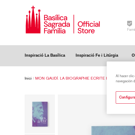
Famí
Inspiració La Basílica
Inspiració Fe i Litúrgia
O
Al hacer clic
Inici
/
MON GAUDÍ. LA BIOGRAPHIE ECRITE PAR SES AMIS
navegación de
Configura