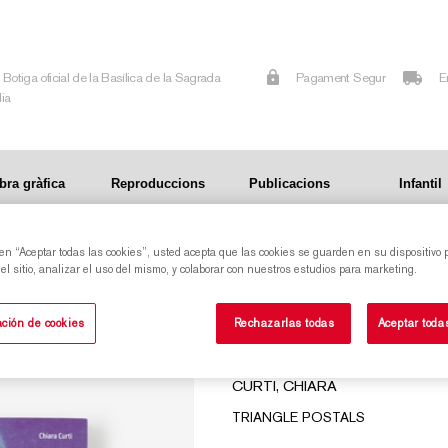
Botiga oficial de la Basílica de la Sagrada
Pagament Segur
E
lia
bra gràfica
Reproduccions
Publicacions
Infantil
 en “Aceptar todas las cookies”, usted acepta que las cookies se guarden en su dispositivo 
l sitio, analizar el uso del mismo, y colaborar con nuestros estudios para marketing.
MON GAUDÍ. LA BIOGRAPHIE ECRITE PAR SES
ción de cookies
Rechazarlas todas
Aceptar toda
AMIS
CURTI, CHIARA
TRIANGLE POSTALS