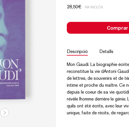
28,50
€
IVA INCLÒS
Comprar
Descripció
Detalls
Mon Gaudí. La biographie écrite 
reconstitue la vie dAntoni Gaudí 
de lettres, de souvenirs et de t
intime et proche du maître. Ce n
depuis le coeur de sa vie quoti
révèle lhomme derrière le génie.
quils ont été écrits, avec leur v
unique, faite de récits, de regar