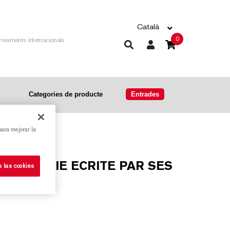
Català
0
nviaments internacionals
Categories de producte
Entrades
para mejorar la
s las cookies