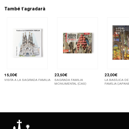
També t'agradarà
15,00
€
23,50
€
23,00
€
VISITA A LA SAGRADA FAMILIA
SAGRADA FAMILIA
LA BASÍLICA D
MONUMENTAL (CAS)
FAMÍLIA (JAPAN