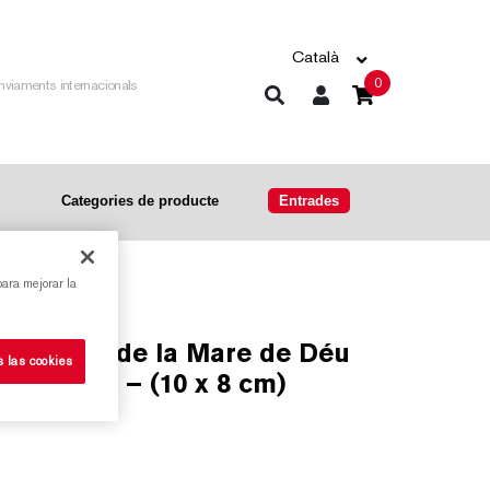
Català
0
nviaments internacionals
Categories de producte
Entrades
para mejorar la
s las cookies
lia – Dia – (10 x 8 cm)