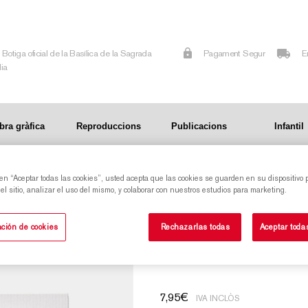
Botiga oficial de la Basílica de la Sagrada
Pagament Segur
E
lia
bra gràfica
Reproduccions
Publicacions
Infantil
ada Família – Dia – (10 x 8 cm)
 en “Aceptar todas las cookies”, usted acepta que las cookies se guarden en su dispositivo 
l sitio, analizar el uso del mismo, y colaborar con nuestros estudios para marketing.
Imant paspartú de la Torre de la Mare de Déu
ción de cookies
Rechazarlas todas
Aceptar toda
de la Sagrada Famí
7,95
€
IVA INCLÒS