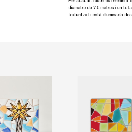
Per acabar, l'estel és l'element 
diàmetre de 7,5 metres i un tota
texturitzat i està il·luminada des