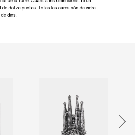
final de la torre. Quant a les dimensions, té un
l de dotze puntes. Totes les cares són de vidre
 de dins.