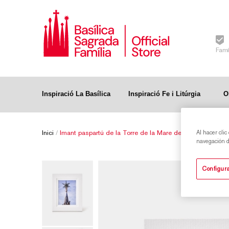
Famí
Inspiració La Basílica
Inspiració Fe i Litúrgia
O
Inici
/
Imant paspartú de la Torre de la Mare de Déu de la Sagr
Al hacer clic
navegación de
Configura