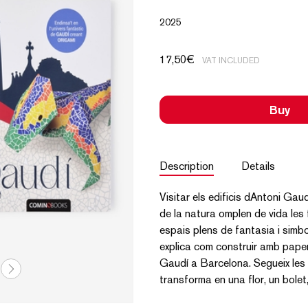
2025
17,50
€
VAT INCLUDED
Buy
Description
Details
Visitar els edificis dAntoni Ga
de la natura omplen de vida les fa
espais plens de fantasia i simbo
explica com construir amb paper
Gaudí a Barcelona. Segueix les 
transforma en una flor, un bolet,