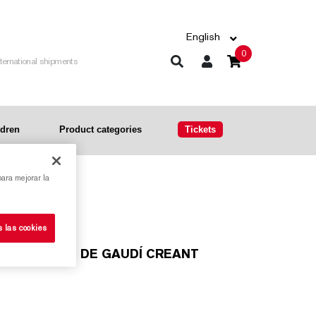
English
0
nternational shipments
ldren
Product categories
Tickets
para mejorar la
CAT)
s las cookies
S FANTÀSTIC DE GAUDÍ CREANT