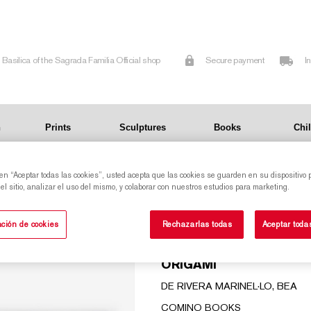
Basilica of the Sagrada Familia Official shop
Secure payment
I
n
Prints
Sculptures
Books
Chi
 en “Aceptar todas las cookies”, usted acepta que las cookies se guarden en su dispositivo 
l sitio, analizar el uso del mismo, y colaborar con nuestros estudios para marketing.
ORIGAMI GAUDI (
ción de cookies
Rechazarlas todas
Aceptar toda
ENDINSAT EN LUNIVER
ORIGAMI
DE RIVERA MARINEL·LO, BEA
COMINO BOOKS