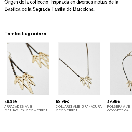
Origen de la col·lecció: Inspirada en diversos motius de la
Basílica de la Sagrada Família de Barcelona.
També t'agradarà
49,95
€
59,95
€
49,95
€
ARRACADES AMB
COLLARET AMB GRANADURA
POLSERA AMB
GRANADURA GEOMÈTRICA
GEOMÈTRICA
GEOMÈTRICA